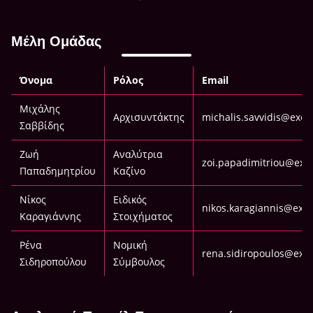
Μέλη Ομάδας
Όνομα
Ρόλος
Email
Μιχάλης
Αρχισυντάκτης
michalis.savvidis@exec
Σαββίδης
Ζωή
Αναλύτρια
zoi.papadimitriou@exe
Παπαδημητρίου
Καζίνο
Νίκος
Ειδικός
nikos.karagiannis@exe
Καραγιάννης
Στοιχήματος
Ρένα
Νομική
rena.sidiropoulos@exe
Σιδηροπούλου
Σύμβουλος