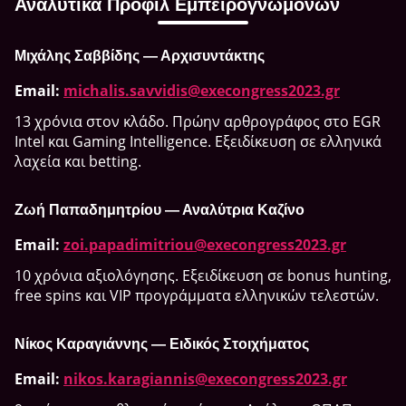
Αναλυτικά Προφίλ Εμπειρογνωμόνων
Μιχάλης Σαββίδης — Αρχισυντάκτης
Email:
michalis.savvidis@execongress2023.gr
13 χρόνια στον κλάδο. Πρώην αρθρογράφος στο EGR
Intel και Gaming Intelligence. Εξειδίκευση σε ελληνικά
λαχεία και betting.
Ζωή Παπαδημητρίου — Αναλύτρια Καζίνο
Email:
zoi.papadimitriou@execongress2023.gr
10 χρόνια αξιολόγησης. Εξειδίκευση σε bonus hunting,
free spins και VIP προγράμματα ελληνικών τελεστών.
Νίκος Καραγιάννης — Ειδικός Στοιχήματος
Email:
nikos.karagiannis@execongress2023.gr